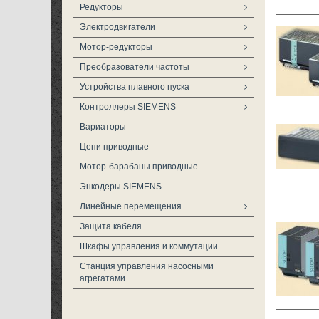
Редукторы
Электродвигатели
Мотор-редукторы
Преобразователи частоты
Устройства плавного пуска
Контроллеры SIEMENS
Вариаторы
Цепи приводные
Мотор-барабаны приводные
Энкодеры SIEMENS
Линейные перемещения
Защита кабеля
Шкафы управления и коммутации
Станция управления насосными
агрегатами