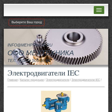
Навигац
Выберите Ваш город
INFO@MEHPRIVOD.RU
ООО МЕХТЕХНИКА
ТЕЛ.:
8 (800) 505-36-88
Электродвигатели IEC
Главная
/
Каталог продукции
/
Электродвигатели
/
Электродвигатели IEC
/